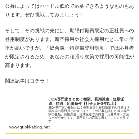
公募によってはハードル低めで応募できるようなものもあ
ります。ぜひ挑戦してみましょう！
そして、その挑戦の先には、期限付職員限定の正社員への
登用制度があります。新卒採用や社会人採用だと非常に倍
率が高いですが、「総合職・特定職登用制度」では応募者
が限定されるため、あなたの頑張り次第で採用の可能性が
高まります。
関連記事はコチラ！
JICA専門家まとめ：種類、長期派遣・短期派
遣、待遇、応募条件【社会人5~8年以上】
JICA専門家の種類とは？長期派遣と短期派遣での待遇は？
国際協力専門員との違いは？ この記事を読むとJICA専門
家の種類、長期派遣・短期派遣での待遇、応募条件・方法
などが分かります。専門家への応募を考えている方必見で
す！
www.quokkablog.net