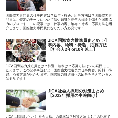
国際協力専門員の仕事内容は？給与・待遇、応募方法は？国際協力専
門員は、特定のテーマについて深い知識と長年の経験を備えた国際協
力のプロです。この記事では、仕事内容、給与・待遇、応募方法を紹
介します。国際協力専門員になりたい方必見です！
JICA国際協力推進員まとめ：仕
JICA
事内容、給料・待遇、応募方法
【社会人2年or10年以上】
JICA国際協力推進員とは？待遇・給料は？応募方法は？の疑問にこ
たえます。この記事を読むと、国際協力推進員の仕事内容、給料・待
遇、応募方法が分かります。国際協力推進員への応募を考えている人
は必見です！
JICA社会人採用の対策まとめ
JICA
【2023年採用の中途向け】
JICAに転職したい！ 社会人採用の倍率は？対策方法は？この記事で