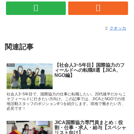
クオッカ
関連記事
【社会人3~5年目】国際協力のフ
JICA
ィールドへの転職8選【JICA、
NGO編】
社会人3~5年目で、国際協力の仕事に転職したい。20代後半だからこ
そフィールドに行きたい方向け。この記事では、JICAとNGOでの現
地活動スタッフのポジション8つを紹介します。現地で働きたい方、
必見です！
JICA国際協力専門員まとめ：役
JICA
割・仕事・求人・給与【スペシャ
リスト向け】