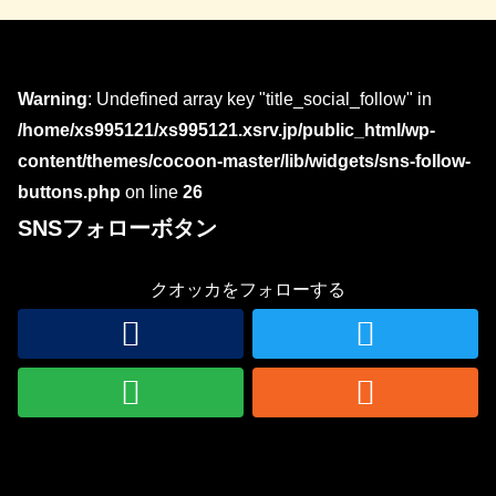
Warning
: Undefined array key "title_social_follow" in
/home/xs995121/xs995121.xsrv.jp/public_html/wp-
content/themes/cocoon-master/lib/widgets/sns-follow-
buttons.php
on line
26
SNSフォローボタン
クオッカをフォローする