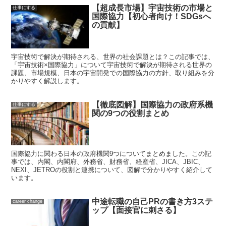
【超成長市場】宇宙技術の市場と
仕事にする
国際協力【初心者向け！SDGsへ
の貢献】
宇宙技術で解決が期待される、世界の社会課題とは？この記事では、
「宇宙技術×国際協力」について宇宙技術で解決が期待される世界の
課題、市場規模、日本の宇宙開発での国際協力の方針、取り組みを分
かりやすく解説します。
【徹底図解】国際協力の政府系機
仕事にする
関の9つの役割まとめ
国際協力に関わる日本の政府機関9つについてまとめました。この記
事では、内閣、内閣府、外務省、財務省、経産省、JICA、JBIC、
NEXI、JETROの役割と連携について、図解で分かりやすく紹介して
います。
中途転職の自己PRの書き方3ステ
career change
ップ【面接官に刺さる】