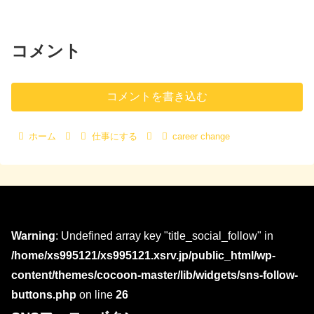
コメント
コメントを書き込む
ホーム
仕事にする
career change
Warning
: Undefined array key "title_social_follow" in
/home/xs995121/xs995121.xsrv.jp/public_html/wp-
content/themes/cocoon-master/lib/widgets/sns-follow-
buttons.php
on line
26