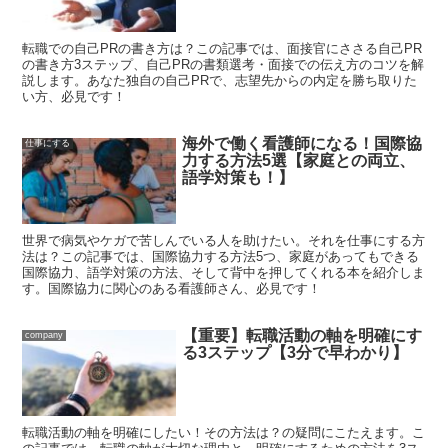
転職での自己PRの書き方は？この記事では、面接官にささる自己PR
の書き方3ステップ、自己PRの書類選考・面接での伝え方のコツを解
説します。あなた独自の自己PRで、志望先からの内定を勝ち取りた
い方、必見です！
海外で働く看護師になる！国際協
仕事にする
力する方法5選【家庭との両立、
語学対策も！】
世界で病気やケガで苦しんでいる人を助けたい。それを仕事にする方
法は？この記事では、国際協力する方法5つ、家庭があってもできる
国際協力、語学対策の方法、そして背中を押してくれる本を紹介しま
す。国際協力に関心のある看護師さん、必見です！
【重要】転職活動の軸を明確にす
company
る3ステップ【3分で早わかり】
転職活動の軸を明確にしたい！その方法は？の疑問にこたえます。こ